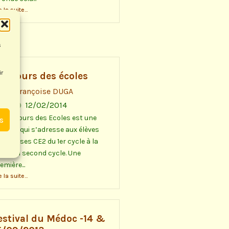
e la suite...
s
ir
oncours des écoles
Françoise DUGA
12/02/2014
 Concours des Ecoles est une
es
reuve qui s’adresse aux élèves
s classes CE2 du 1er cycle à la
me du second cycle. Une
emière...
e la suite...
estival du Médoc -14 &