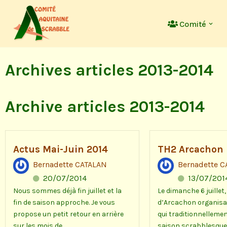
Comité
Aller
au
contenu
Archives articles 2013-2014
Archive articles 2013-2014
Actus Mai-Juin 2014
TH2 Arcachon
Bernadette CATALAN
Bernadette 
20/07/2014
13/07/201
Nous sommes déjà fin juillet et la
Le dimanche 6 juillet,
fin de saison approche. Je vous
d’Arcachon organisai
propose un petit retour en arrière
qui traditionnellemen
sur les mois de...
saison scrabblesque