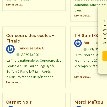
Lire la suite...
Aquitaine. Tournoi to
bien...
Lire la suite...
Pou
coo
con
com
Concours des écoles –
TH Saint-Seur
ou 
Finale
Bernadette C
car
Françoise DUGA
03/05/201
22/06/2014
Le tournoi de St-Seur
La finale nationale du Concours des
le dimanche 27 Avril. S
Ecoles a eu lieu au collège-lycée
le temps n’ était pas d
Buffon à Paris le 7 juin. Après
n’...
plusieurs étapes de sélections,...
Lire la suite...
Lire la suite...
Carnet Noir
Merci Maïtou