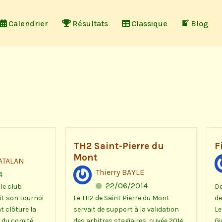
Calendrier
Résultats
Classique
Blog
TH2 Saint-Pierre du
F
Mont
CATALAN
Thierry BAYLE
4
22/06/2014
 le club
De
t son tournoi
Le TH2 de Saint Pierre du Mont
de
t clôture la
servait de support à la validation
Le
 du comité
des arbitres stagiaires, cuvée 2014.
Gi