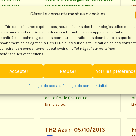
ujours très
On peut regretter la trop...
Lir
Lire la suite...
Gérer le consentement aux cookies
r offrir les meilleures expériences, nous utilisons des technologies telles que le
kies pour stocker et/ou accéder aux informations des appareils. Le fait de
sentir à ces technologies nous permettra de traiter des données telles que le
portement de navigation ou les ID uniques sur ce site. Le fait de ne pas consent
in
Finale Régionale
C
de retirer son consentement peut avoir un effet négatif sur certaines
Concours des écoles
ATALAN
actéristiques et fonctions.
Noëlle REVOY
4
23/03/2014
in s’est déroulé
Le
Accepter
Refuser
Voir les préférenc
i à l’extérieur
Le 8 mars s’est déroulée la finale
ép
e la partie, il
régionale du Concours des Ecoles.
de
Politique de cookies
Politique de confidentialité
Les deux centres qui ont accueilli
3è
cette finale (Pau et Le...
pr
Lire la suite...
Lir
TH2 Azur- 05/10/2013
F