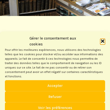
Gérer le consentement aux
Archive articles 2019-2020
cookies
Pour offrir les meilleures expériences, nous utilisons des technologies
telles que les cookies pour stocker et/ou accéder aux informations des
appareils. Le fait de consentir à ces technologies nous permettra de
SFS à Sare
traiter des données telles que le comportement de navigation ou les ID
uniques sur ce site. Le fait de ne pas consentir ou de retirer son
consentement peut avoir un effet négatif sur certaines caractéristiques
Thierry BAYLE
05/10/2022
et fonctions.
Le cadre du VVF La soirée basque L’arrivée des artistes Les
Accepter
artistes Le pot final…
Lire la suite...
Refuser
Voir les préférences