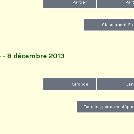
Partie 1
Part
Classement Fin
- 8 décembre 2013
Gironde
Lan
Tous les podiums dépa