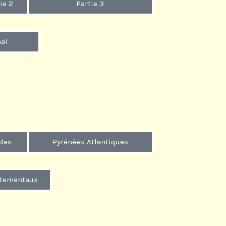
ie 2
Partie 3
al
des
Pyrénées-Atlantiques
rtementaux