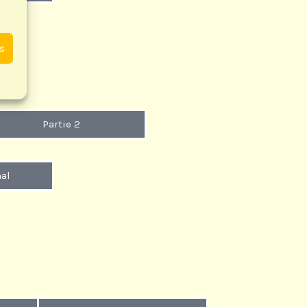
es
Partie 2
al