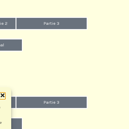
ie 2
Partie 3
al
ie 2
Partie 3
s
ir
al