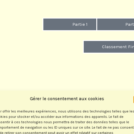
Partie 1
Part
Classement Fin
Gérer le consentement aux cookies
Partie 1
Part
r offrir les meilleures expériences, nous utilisons des technologies telles que le
kies pour stocker et/ou accéder aux informations des appareils. Le fait de
sentir à ces technologies nous permettra de traiter des données telles que le
portement de navigation ou les ID uniques sur ce site. Le fait de ne pas consent
Classement Fin
de retirer son consentement peut avoir un effet négatif sur certaines