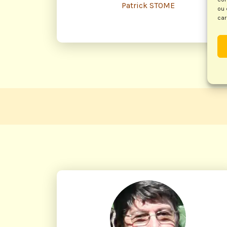
Patrick STOME
ou 
car