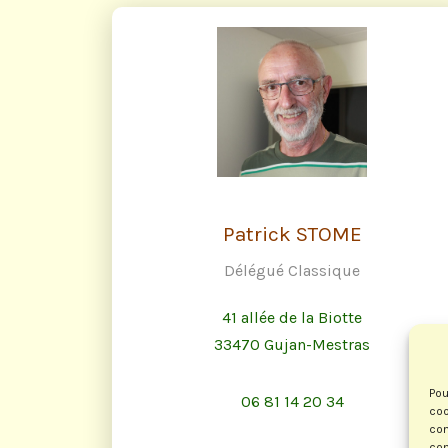
Patrick STOME
Délégué Classique
41 allée de la Biotte
33470 Gujan-Mestras
Pou
06 81 14 20 34
coo
con
com