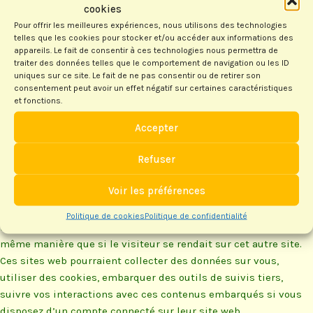
compte, le cookie de connexion sera effacé. En modifiant ou en
cookies
publiant une publication, un cookie supplémentaire sera
Pour offrir les meilleures expériences, nous utilisons des technologies
enregistré dans votre navigateur. Ce cookie ne comprend
telles que les cookies pour stocker et/ou accéder aux informations des
aucune donnée personnelle. Il indique simplement l’ID de la
appareils. Le fait de consentir à ces technologies nous permettra de
traiter des données telles que le comportement de navigation ou les ID
publication que vous venez de modifier. Il expire au bout d’un
uniques sur ce site. Le fait de ne pas consentir ou de retirer son
jour.
consentement peut avoir un effet négatif sur certaines caractéristiques
et fonctions.
Contenu embarqué depuis
Accepter
d’autres sites
Refuser
Voir les préférences
Les articles et/ou les pages de ce site peuvent inclure des
contenus intégrés (par exemple des vidéos, images, articles…).
Politique de cookies
Politique de confidentialité
Le contenu intégré depuis d’autres sites se comporte de la
même manière que si le visiteur se rendait sur cet autre site.
Ces sites web pourraient collecter des données sur vous,
utiliser des cookies, embarquer des outils de suivis tiers,
suivre vos interactions avec ces contenus embarqués si vous
disposez d’un compte connecté sur leur site web.