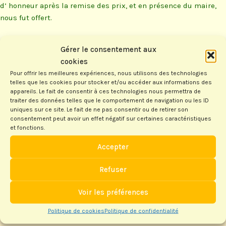
d’ honneur après la remise des prix, et en présence du maire,
nous fut offert.
Pour ce premier tournoi, bien orchestré par Muriel et Brigitte,
Gérer le consentement aux
le seul petit bémol a été le nombre de joueurs 84 (mais avec 7
cookies
premières séries). Ce fut quand même un beau tournoi et si il
Pour offrir les meilleures expériences, nous utilisons des technologies
n’ y avait pas la quantité il y avait la qualité.
telles que les cookies pour stocker et/ou accéder aux informations des
appareils. Le fait de consentir à ces technologies nous permettra de
traiter des données telles que le comportement de navigation ou les ID
Termine 1er de ce tournoi, Antonin MICHEL, avec 57 points
uniques sur ce site. Le fait de ne pas consentir ou de retirer son
consentement peut avoir un effet négatif sur certaines caractéristiques
d’avance sur son dauphin, Dominique LE FUR. Pascal DUPUY
et fonctions.
complète ce podium de Bouscatais.
Accepter
Refuser
Laisser un commentaire
Voir les préférences
Votre adresse e-mail ne sera pas publiée.
Les champs
Politique de cookies
Politique de confidentialité
obligatoires sont indiqués avec
*