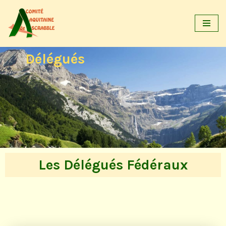
Aller
au
contenu
Délégués
Les Délégués Fédéraux