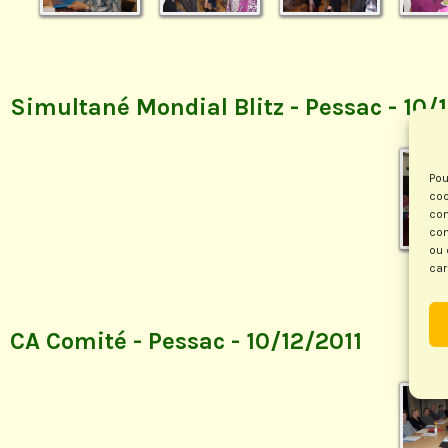
Simultané Mondial Blitz - Pessac - 10/
Pou
coo
con
com
ou 
car
CA Comité - Pessac - 10/12/2011