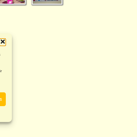
s
ir
es