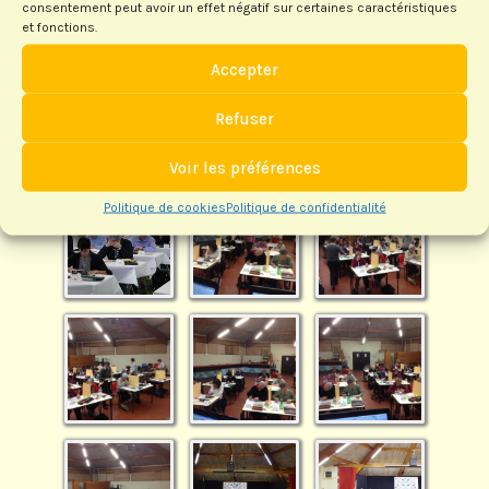
consentement peut avoir un effet négatif sur certaines caractéristiques
et fonctions.
Accepter
Simultané Mondial Blitz -
Refuser
Heugas - 06/12/2014
Voir les préférences
Politique de cookies
Politique de confidentialité