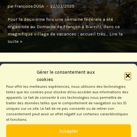
par
Françoise DUGA
22/03/2025
Pour la deuxième fois une semaine fédérale a été
organisée au Domaine de Françon à Biarritz, dans ce
magnifique village de vacances ; accueil très…
Lire la
suite »
Gérer le consentement aux
cookies
Pour offrir les meilleures expériences, nous utilisons des technologies
telles que les cookies pour stocker et/ou accéder aux informations des
Interclubs Classique 2025
appareils. Le fait de consentir à ces technologies nous permettra de
traiter des données telles que le comportement de navigation ou les ID
par
Patrick STOME
11/02/2025
uniques sur ce site. Le fait de ne pas consentir ou de retirer son
consentement peut avoir un effet négatif sur certaines caractéristiques
et fonctions.
Neuf équipes, c’est un record, sont venues ce dimanche
2 février à la salle du club de scrabble de Gujan-Mestras
Accepter
pour disputer les qualifications Interclubs…
Lire la suite