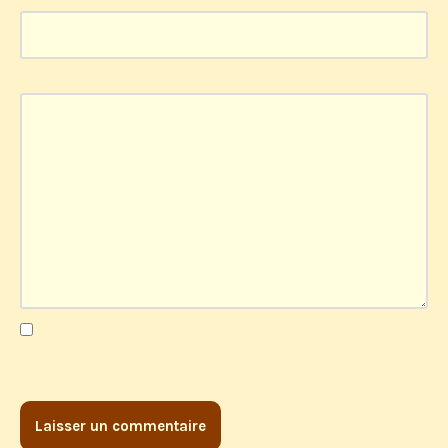
Commentaire
*
Enregistrer mon nom, mon e-mail et mon site dans le
navigateur pour mon prochain commentaire.