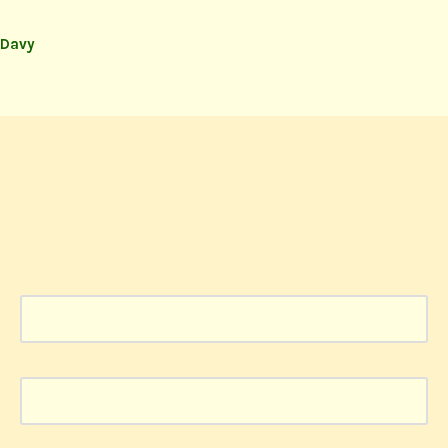
Davy
Laisser un commentaire
Votre adresse e-mail ne sera pas publiée.
Les champs
obligatoires sont indiqués avec
*
Nom
*
E-mail
*
Site web