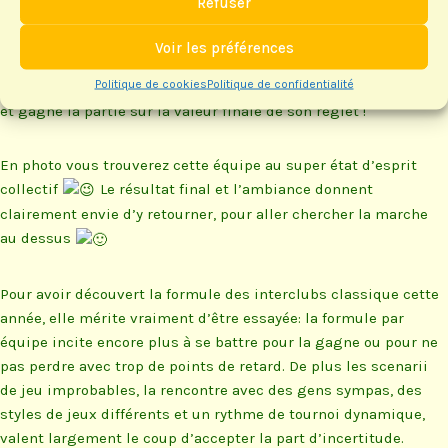
Refuser
dernières lettres du sac…
contenant 2 lettres chères et
Voir les préférences
plusieurs lettres semi-
Politique de cookies
Politique de confidentialité
chères: je refais mon retard
et gagne la partie sur la valeur finale de son réglet !
En photo vous trouverez cette équipe au super état d’esprit
collectif
Le résultat final et l’ambiance donnent
clairement envie d’y retourner, pour aller chercher la marche
au dessus
Pour avoir découvert la formule des interclubs classique cette
année, elle mérite vraiment d’être essayée: la formule par
équipe incite encore plus à se battre pour la gagne ou pour ne
pas perdre avec trop de points de retard. De plus les scenarii
de jeu improbables, la rencontre avec des gens sympas, des
styles de jeux différents et un rythme de tournoi dynamique,
valent largement le coup d’accepter la part d’incertitude.