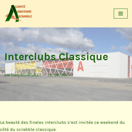
Aller
au
contenu
Interclubs Classique
par
Davy BOURGALET
26/06/2023
La beauté des finales interclubs s’est invitée ce weekend du
côté du scrabble classique.