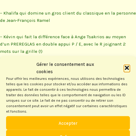
– Khalifa qui domine un gros client du classique en la personne
de Jean-François Ramel
– Kévin qui fait la différence face à Ange Tsakrios au moyen
d’un PREREGLAS en double appui P / E, avec le R joignant 2
mots sur la grille (!)
Gérer le consentement aux
– Et moi qui m’échine toute
cookies
la partie à rester dans la roue
Pour offrir les meilleures expériences, nous utilisons des technologies
du coriace Gilles Sauze:
telles que les cookies pour stocker et/ou accéder aux informations des
après avoir encaissé un
appareils. Le fait de consentir à ces technologies nous permettra de
traiter des données telles que le comportement de navigation ou les ID
scrabble avec joker, je
uniques sur ce site. Le fait de ne pas consentir ou de retirer son
termine la partie
consentement peut avoir un effet négatif sur certaines caractéristiques
immédiatement après avec
et fonctions.
un autre scrabble. Mon
Accepter
adversaire venait juste de
refaire le plein avec les