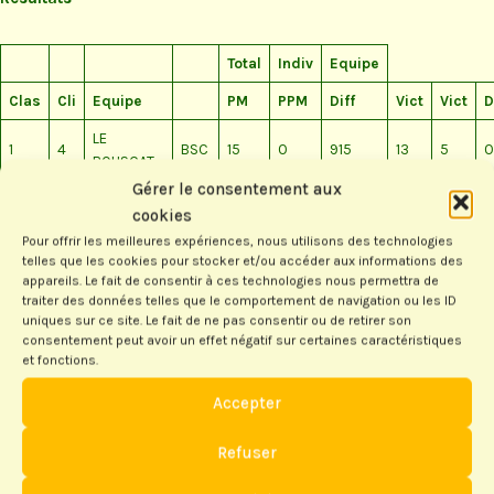
Total
Indiv
Equipe
Clas
Cli
Equipe
PM
PPM
Diff
Vict
Vict
D
LE
1
4
BSC
15
0
915
13
5
0
BOUSCAT
Gérer le consentement aux
GUJAN-
2
1
GJA
13
0
714
11
4
1
cookies
MESTRAS 1
Pour offrir les meilleures expériences, nous utilisons des technologies
SAINT-
telles que les cookies pour stocker et/ou accéder aux informations des
appareils. Le fait de consentir à ces technologies nous permettra de
3
3
AUBIN DE
SAM
11
0
-37
7
3
2
traiter des données telles que le comportement de navigation ou les ID
MEDOC
uniques sur ce site. Le fait de ne pas consentir ou de retirer son
consentement peut avoir un effet négatif sur certaines caractéristiques
4
6
ANDERNOS
AND
9
0
-315
7
2
3
et fonctions.
GUJAN-
Accepter
5
2
MESTRAS
GJB
7
0
-253
5
1
4
2
Refuser
GUJAN-
6
5
MESTRAS
GJC
5
0
-1024
2
0
5