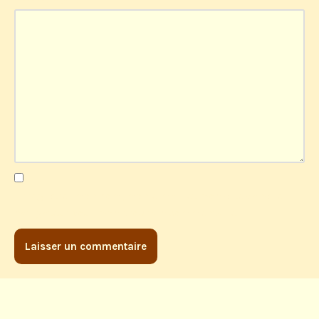
Commentaire
*
Enregistrer mon nom, mon e-mail et mon site dans le
navigateur pour mon prochain commentaire.