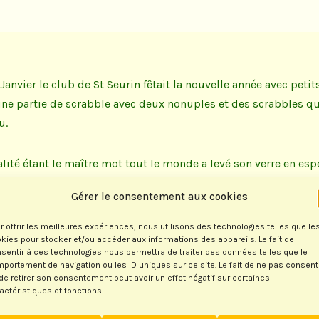
 Janvier le club de St Seurin fêtait la nouvelle année avec pet
 une partie de scrabble avec deux nonuples et des scrabbles qui
u.
alité étant le maître mot tout le monde a levé son verre en es
ée.
Gérer le consentement aux cookies
 tour du club de Coutras de fêter aussi 2013 autour de petits g
r offrir les meilleures expériences, nous utilisons des technologies telles que le
kies pour stocker et/ou accéder aux informations des appareils. Le fait de
ticipants.
sentir à ces technologies nous permettra de traiter des données telles que le
portement de navigation ou les ID uniques sur ce site. Le fait de ne pas consent
de retirer son consentement peut avoir un effet négatif sur certaines
actéristiques et fonctions.