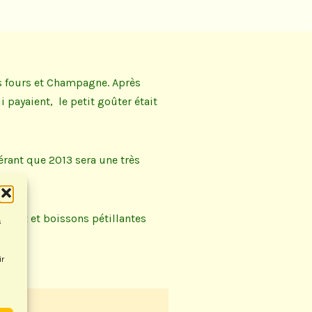
its fours et Champagne. Après
 payaient, le petit goûter était
pérant que 2013 sera une très
âteaux et boissons pétillantes
s
ir