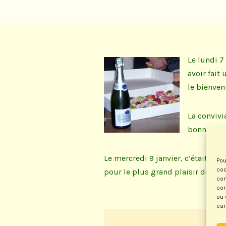
Le lundi 7
avoir fait
le bienven
La convivi
bonne ann
Le mercredi 9 janvier, c’était au
Pou
coo
pour le plus grand plaisir des par
con
com
ou 
car