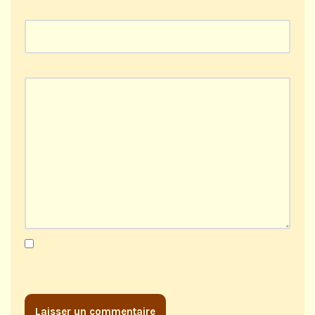
Site web
Commentaire
*
Enregistrer mon nom, mon e-mail et mon site dans le
navigateur pour mon prochain commentaire.