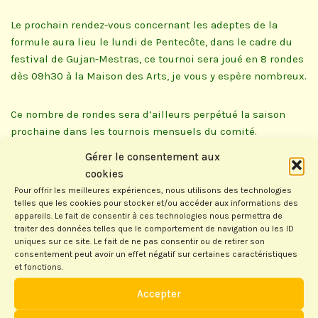
Le prochain rendez-vous concernant les adeptes de la
formule aura lieu le lundi de Pentecôte, dans le cadre du
festival de Gujan-Mestras, ce tournoi sera joué en 8 rondes
dès 09h30 à la Maison des Arts, je vous y espère nombreux.
Ce nombre de rondes sera d’ailleurs perpétué la saison
prochaine dans les tournois mensuels du comité.
Gérer le consentement aux
Les résultats du tournoi joué hier sont joints à cet envoi,
cookies
vous pouvez aussi les trouver sur le site du comité et celui
Pour offrir les meilleures expériences, nous utilisons des technologies
de la FFSc.
telles que les cookies pour stocker et/ou accéder aux informations des
appareils. Le fait de consentir à ces technologies nous permettra de
traiter des données telles que le comportement de navigation ou les ID
Votre serviteur a remporté les cinq parties et monte sur la
uniques sur ce site. Le fait de ne pas consentir ou de retirer son
consentement peut avoir un effet négatif sur certaines caractéristiques
plus haute marche du podium. Jean-Yves PLISSON, 2ème,
et fonctions.
justifie son classement, tandis que Laurent FREDON,
10ème, dans un jour sans, voit sa cote amputée de 20
Accepter
points. Michèle DELANE, fidèle parmi les fidèles de nos