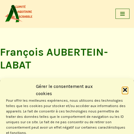
Aller
au
contenu
François AUBERTEIN-
LABAT
Gérer le consentement aux
cookies
Pour offrir les meilleures expériences, nous utilisons des technologies
1985-2015 Le club d’Anglet fête ses
telles que les cookies pour stocker et/ou accéder aux informations des
appareils. Le fait de consentir à ces technologies nous permettra de
trente ans
traiter des données telles que le comportement de navigation ou les ID
uniques sur ce site. Le fait de ne pas consentir ou de retirer son
par
François AUBERTEIN-LABAT
12/07/2015
consentement peut avoir un effet négatif sur certaines caractéristiques
et fonctions.