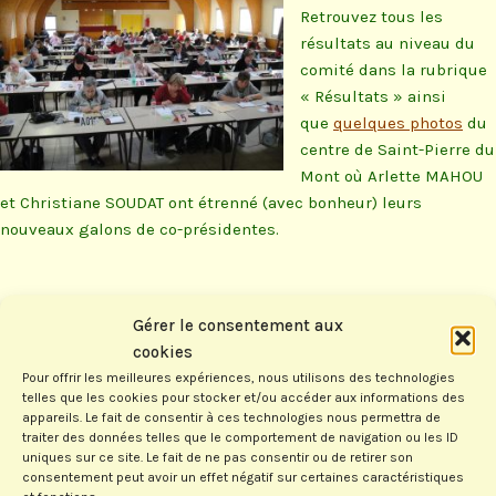
Retrouvez tous les
résultats au niveau du
comité dans la rubrique
« Résultats » ainsi
que
quelques photos
du
centre de Saint-Pierre du
Mont où Arlette MAHOU
et Christiane SOUDAT ont étrenné (avec bonheur) leurs
nouveaux galons de co-présidentes.
Gérer le consentement aux
Laisser un commentaire
cookies
Pour offrir les meilleures expériences, nous utilisons des technologies
Votre adresse e-mail ne sera pas publiée.
Les champs
telles que les cookies pour stocker et/ou accéder aux informations des
appareils. Le fait de consentir à ces technologies nous permettra de
obligatoires sont indiqués avec
*
traiter des données telles que le comportement de navigation ou les ID
uniques sur ce site. Le fait de ne pas consentir ou de retirer son
consentement peut avoir un effet négatif sur certaines caractéristiques
Nom
*