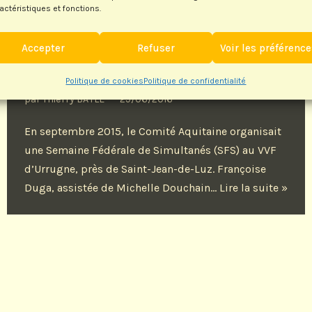
actéristiques et fonctions.
Accepter
Refuser
Voir les préférenc
SFS à Urrugne
Politique de cookies
Politique de confidentialité
par
Thierry BAYLE
29/06/2016
En septembre 2015, le Comité Aquitaine organisait
une Semaine Fédérale de Simultanés (SFS) au VVF
d’Urrugne, près de Saint-Jean-de-Luz. Françoise
Duga, assistée de Michelle Douchain…
Lire la suite »