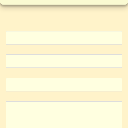
Votre adresse e-mail ne sera pas publiée.
Les champs
obligatoires sont indiqués avec
*
Nom
*
E-mail
*
Site web
Commentaire
*