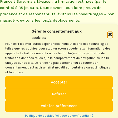
France à Sare, mais là-aussi, la limitation est fixée (par le
comité) à 35 joueurs. Nous devons tous faire preuve de
prudence et de responsabilité, évitons les covoiturages « non
masqué », évitons les longs déplacements.
Gérer le consentement aux
Il est à souhaiter que cette période se termine le plus vite
cookies
possible, cela dépend de nous tous. Et si vous participez à une
Pour offrir les meilleures expériences, nous utilisons des technologies
épreuve, venez avec votre masque (ou vos masques) et
telles que les cookies pour stocker et/ou accéder aux informations des
respectez scrupuleusement les consignes sanitaires que vous
appareils. Le fait de consentir à ces technologies nous permettra de
traiter des données telles que le comportement de navigation ou les ID
rappellera l’organisateur.
uniques sur ce site. Le fait de ne pas consentir ou de retirer son
consentement peut avoir un effet négatif sur certaines caractéristiques
et fonctions.
Le compte-rendu de l’Assemblée Générale du comité du 18
septembre a été mis en ligne.
Accepter
Refuser
Voir les préférences
Laisser un commentaire
Politique de cookies
Politique de confidentialité