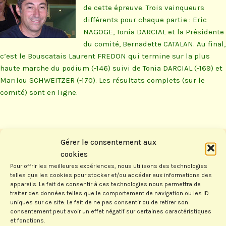
de cette épreuve. Trois vainqueurs
différents pour chaque partie : Eric
NAGOGE, Tonia DARCIAL et la Présidente
du comité, Bernadette CATALAN. Au final,
c’est le Bouscatais Laurent FREDON qui termine sur la plus
haute marche du podium (-146) suivi de Tonia DARCIAL (-169) et
Marilou SCHWEITZER (-170). Les résultats complets (sur le
comité) sont en ligne.
Gérer le consentement aux
Laisser un commentaire
cookies
Pour offrir les meilleures expériences, nous utilisons des technologies
Votre adresse e-mail ne sera pas publiée.
Les champs
telles que les cookies pour stocker et/ou accéder aux informations des
obligatoires sont indiqués avec
*
appareils. Le fait de consentir à ces technologies nous permettra de
traiter des données telles que le comportement de navigation ou les ID
uniques sur ce site. Le fait de ne pas consentir ou de retirer son
consentement peut avoir un effet négatif sur certaines caractéristiques
Nom
*
et fonctions.