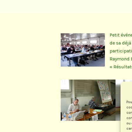
Petit évén
de sa déjà
participat
Raymond Bo
« Résultat
Pou
coo
con
com
ou 
car