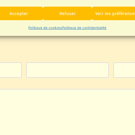
Accepter
Refuser
Voir les préférenc
ntaire
Politique de cookies
Politique de confidentialité
a pas publiée.
Les champs obligatoires sont indiqués avec
*
E-mail
*
Site web