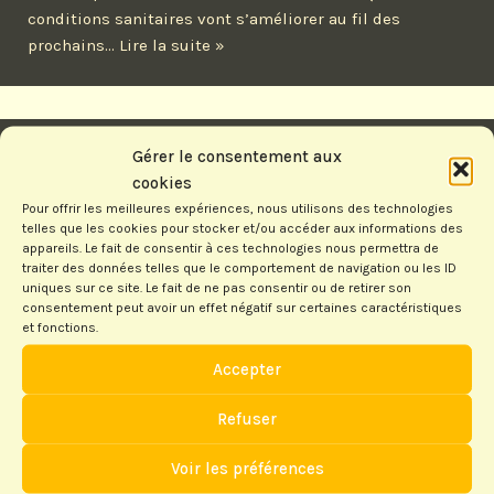
conditions sanitaires vont s’améliorer au fil des
prochains…
Lire la suite »
Gérer le consentement aux
cookies
Pour offrir les meilleures expériences, nous utilisons des technologies
telles que les cookies pour stocker et/ou accéder aux informations des
SFS à Sare
appareils. Le fait de consentir à ces technologies nous permettra de
traiter des données telles que le comportement de navigation ou les ID
par
Françoise DUGA
08/10/2020
uniques sur ce site. Le fait de ne pas consentir ou de retirer son
consentement peut avoir un effet négatif sur certaines caractéristiques
et fonctions.
Une petite semaine de simultanés agréable malgré les
conditions sanitaires et le temps pluvieux mais tout le
Accepter
groupe était content de pouvoir se retrouver et…
Lire la
suite »
Refuser
Voir les préférences