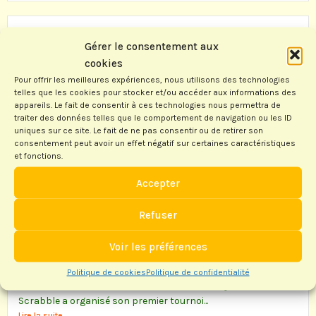
Finale Nationale du Concours des Ecoles et
Gérer le consentement aux
Collèges
cookies
Pour offrir les meilleures expériences, nous utilisons des technologies
Françoise DUGA
10/06/2015
telles que les cookies pour stocker et/ou accéder aux informations des
appareils. Le fait de consentir à ces technologies nous permettra de
Samedi 16 juin a eu lieu la finale nationale du Concours des
traiter des données telles que le comportement de navigation ou les ID
Écoles et Collèges. Elle se déroulait au lycée-collège Buffon à
uniques sur ce site. Le fait de ne pas consentir ou de retirer son
Paris...
consentement peut avoir un effet négatif sur certaines caractéristiques
et fonctions.
Lire la suite...
Accepter
Un tournoi qui en appelle d’autres…
Refuser
Jacky DONZEAUD
31/05/2015
Voir les préférences
58 joueurs ont participé au premier tournoi open de Gujan-
Politique de cookies
Politique de confidentialité
Mestras de Scrabble. Lundi dernier, le club Gujan-Mestras
Scrabble a organisé son premier tournoi...
Lire la suite...