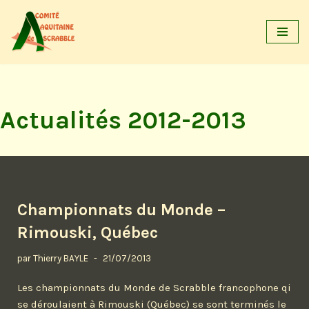
Aller
au
contenu
Actualités 2012-2013
Championnats du Monde –
Rimouski, Québec
par
Thierry BAYLE
21/07/2013
Les championnats du Monde de Scrabble francophone qi
se déroulaient à Rimouski (Québec) se sont terminés le