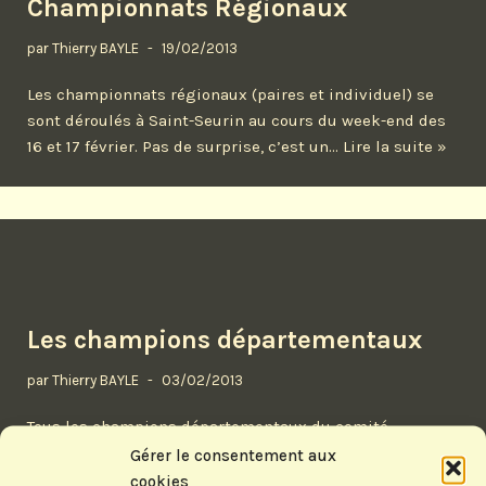
Championnats Régionaux
par
Thierry BAYLE
19/02/2013
Les championnats régionaux (paires et individuel) se
sont déroulés à Saint-Seurin au cours du week-end des
16 et 17 février. Pas de surprise, c’est un…
Lire la suite »
Les champions départementaux
par
Thierry BAYLE
03/02/2013
Tous les champions départementaux du comité
Aquitaine sont désormais connus. Rappellons que si la
Gérer le consentement aux
phase 1 sert de base pour déterminer nos champions
cookies