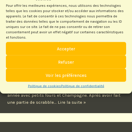
départementaux des…
Lire la suite »
Pour offrir les meilleures expériences, nous utilisons des technologies
telles que les cookies pour stocker et/ou accéder aux informations des
appareils. Le fait de consentir à ces technologies nous permettra de
traiter des données telles que le comportement de navigation ou les ID
uniques sur ce site. Le fait de ne pas consentir ou de retirer son
consentement peut avoir un effet négatif sur certaines caractéristiques
et fonctions.
Accepter
Saint-Seurin et Coutras fêtent le
Refuser
Nouvel An
Voir les préférences
par
Bernadette CATALAN
20/01/2013
Politique de cookies
Politique de confidentialité
Le lundi 7 Janvier le club de St Seurin fêtait la nouvelle
année avec petits fours et Champagne. Après avoir fait
une partie de scrabble…
Lire la suite »